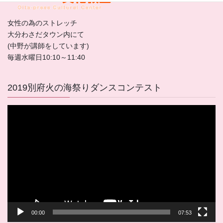
女性の為のストレッチ
大分わさだタウン内にて
(中野が講師をしています)
毎週水曜日10:10～11:40
2019別府火の海祭りダンスコンテスト
動
画
プ
レ
ー
ヤ
ー
00:00
07:53