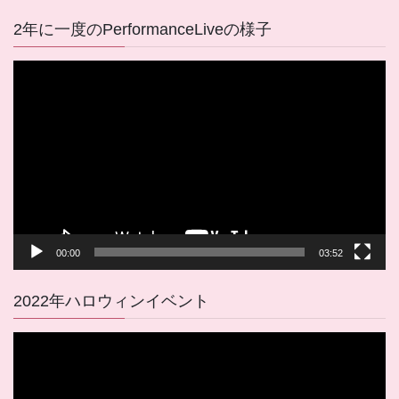
2年に一度のPerformanceLiveの様子
動
画
プ
レ
ー
ヤ
ー
00:00
03:52
2022年ハロウィンイベント
動
画
プ
レ