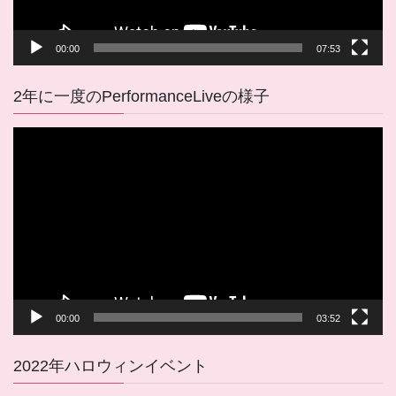
00:00
07:53
2年に一度のPerformanceLiveの様子
動
画
プ
レ
ー
ヤ
ー
00:00
03:52
2022年ハロウィンイベント