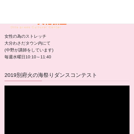
大分合同文化教室
女性の為のストレッチ
大分わさだタウン内にて
(中野が講師をしています)
毎週水曜日10:10～11:40
2019別府火の海祭りダンスコンテスト
動
画
プ
レ
ー
ヤ
ー