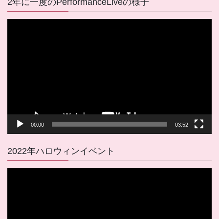
2年に一度のPerformanceLiveの様子
動
画
プ
レ
ー
ヤ
ー
00:00
03:52
2022年ハロウィンイベント
動
画
プ
レ
ー