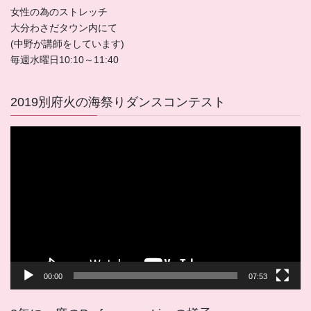
女性の為のストレッチ
大分わさだタウン内にて
(中野が講師をしています)
毎週水曜日10:10～11:40
2019別府火の海祭りダンスコンテスト
動
画
プ
レ
ー
ヤ
ー
00:00
07:53