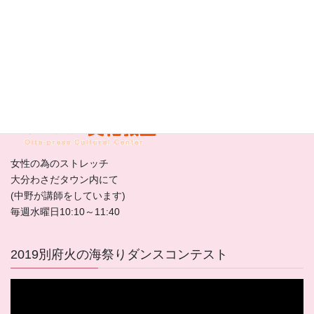
別府市駅前本町５－３０
別府駅徒歩3分。天ぷら「とよ常」隣
毎週、月、水曜日
大分合同文化教室
女性の為のストレッチ
大分わさだタウン内にて
(中野が講師をしています)
毎週水曜日10:10～11:40
2019別府火の海祭りダンスコンテスト
動
画