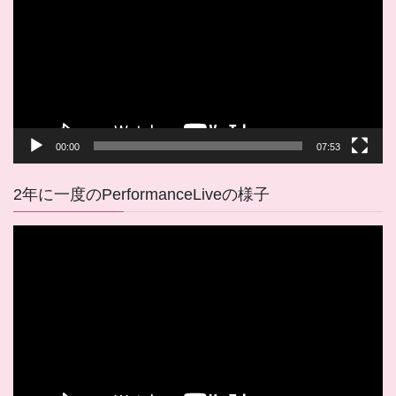
プ
レ
ー
ヤ
ー
00:00
07:53
2年に一度のPerformanceLiveの様子
動
画
プ
レ
ー
ヤ
ー