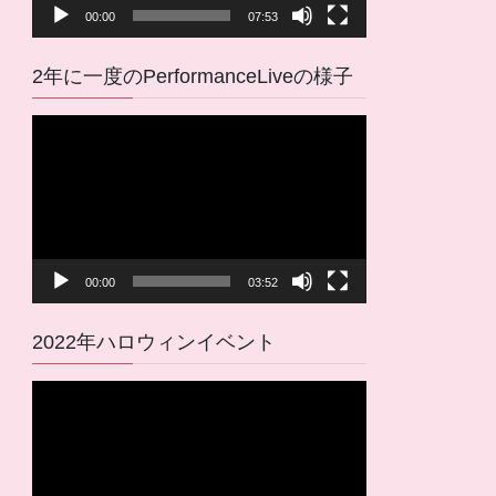
00:00
07:53
ー
2年に一度のPerformanceLiveの様子
動
画
プ
レ
ー
ヤ
00:00
03:52
ー
2022年ハロウィンイベント
動
画
プ
レ