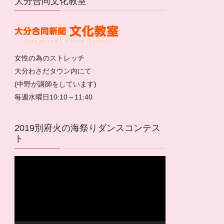
大分合同文化教室
女性の為のストレッチ
大分わさだタウン内にて
(中野が講師をしています)
毎週水曜日10:10～11:40
2019別府火の海祭りダンスコンテス
ト
動
画
プ
レ
ー
ヤ