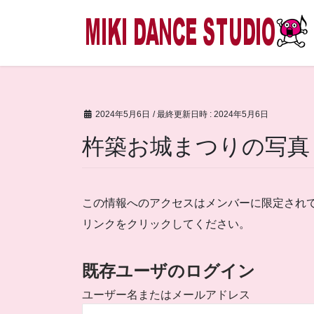
コ
ナ
ン
ビ
テ
ゲ
ン
ー
ツ
シ
へ
ョ
ス
ン
2024年5月6日
/ 最終更新日時 :
2024年5月6日
キ
に
杵築お城まつりの写真
ッ
移
プ
動
この情報へのアクセスはメンバーに限定され
リンクをクリックしてください。
既存ユーザのログイン
ユーザー名またはメールアドレス