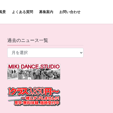
風景
よくある質問
募集案内
お問い合わせ
過去のニュース一覧
過
去
の
ニ
ュ
ー
ス
一
覧