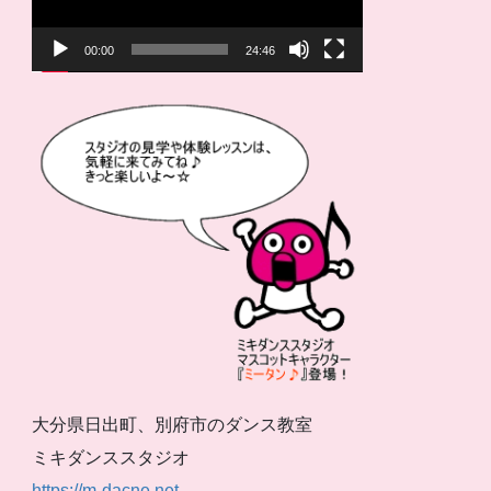
ー
ヤ
00:00
24:46
ー
大分県日出町、別府市のダンス教室
ミキダンススタジオ
https://m-dacne.net