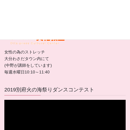
毎週、月、水曜日
大分合同文化教室
女性の為のストレッチ
大分わさだタウン内にて
(中野が講師をしています)
毎週水曜日10:10～11:40
2019別府火の海祭りダンスコンテスト
動
画
プ
レ
ー