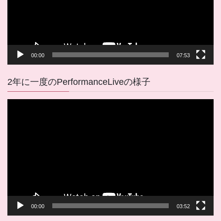
ヤ
ー
00:00
07:53
2年に一度のPerformanceLiveの様子
動
画
プ
レ
ー
ヤ
ー
00:00
03:52