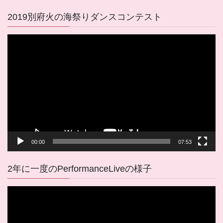
2019別府火の海祭りダンスコンテスト
動
画
プ
レ
ー
ヤ
ー
00:00
07:53
2年に一度のPerformanceLiveの様子
動
画
プ
レ