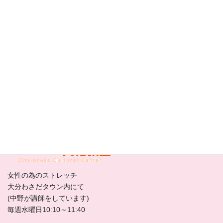
別府市駅前本町５－３０
別府駅徒歩3分。天ぷら「とよ常」隣
毎週、月、水曜日
大分合同文化教室
女性の為のストレッチ
大分わさだタウン内にて
(中野が講師をしています)
毎週水曜日10:10～11:40