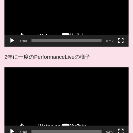
ー
ヤ
ー
00:00
07:53
2年に一度のPerformanceLiveの様子
動
画
プ
レ
ー
ヤ
ー
00:00
03:52