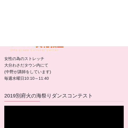
別府駅徒歩3分。天ぷら「とよ常」隣
毎週、月、水曜日
大分合同文化教室
女性の為のストレッチ
大分わさだタウン内にて
(中野が講師をしています)
毎週水曜日10:10～11:40
2019別府火の海祭りダンスコンテスト
動
画
プ
レ